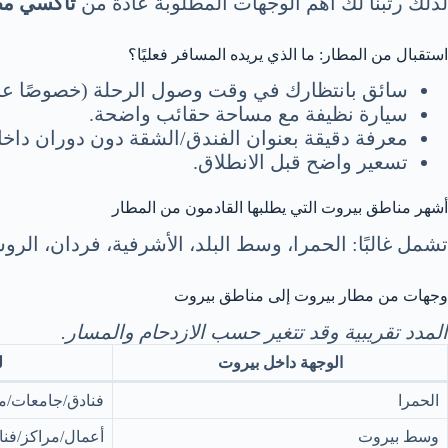
لذلك رتّبنا لك أهم الوجهات المطلوبة عادةً من
تاكسي مط
استقبال من المطار: ما الذي يريده المسافر فعليًا؟
سائق بانتظارك في وقت وصول الرحلة (خصوصًا عند 
سيارة نظيفة مع مساحة حقائب واضحة.
معرفة دقيقة بعنوان الفندق/الشقة دون دوران داخل 
تسعير واضح قبل الانطلاق.
أشهر مناطق بيروت التي يطلبها القادمون من المطار
تشمل غالبًا: الحمرا، وسط البلد، الأشرفية، فردان، الر
وجهات من مطار بيروت إلى مناطق بيروت
المدد تقريبية وقد تتغير حسب الازدحام والمسار.
الوجهة داخل بيروت
ل
الحمرا
فنادق/جامعات/
وسط بيروت
أعمال/مراكز/فنا