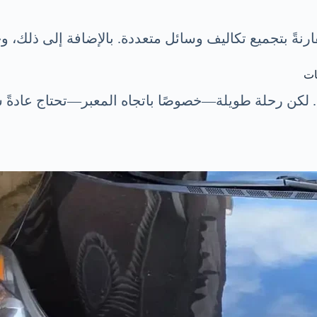
ات
 لكن رحلة طويلة—خصوصًا باتجاه المعبر—تحتاج عادةً س