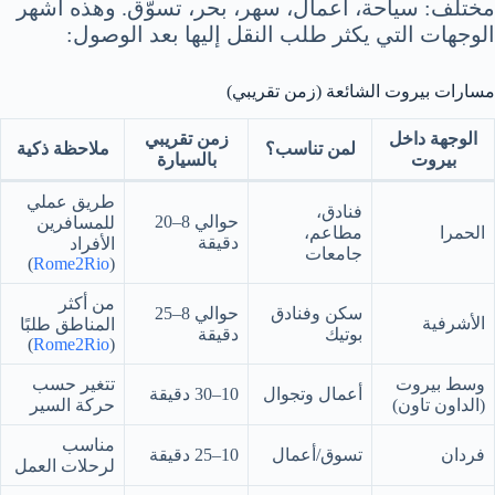
مختلف: سياحة، أعمال، سهر، بحر، تسوّق. وهذه أشهر
الوجهات التي يكثر طلب النقل إليها بعد الوصول:
مسارات بيروت الشائعة (زمن تقريبي)
الوجهة داخل
زمن تقريبي
لمن تناسب؟
ملاحظة ذكية
بيروت
بالسيارة
طريق عملي
فنادق،
حوالي 8–20
للمسافرين
الحمرا
مطاعم،
دقيقة
الأفراد
جامعات
)
Rome2Rio
(
من أكثر
سكن وفنادق
حوالي 8–25
الأشرفية
المناطق طلبًا
بوتيك
دقيقة
)
Rome2Rio
(
وسط بيروت
تتغير حسب
أعمال وتجوال
10–30 دقيقة
(الداون تاون)
حركة السير
مناسب
فردان
تسوق/أعمال
10–25 دقيقة
لرحلات العمل