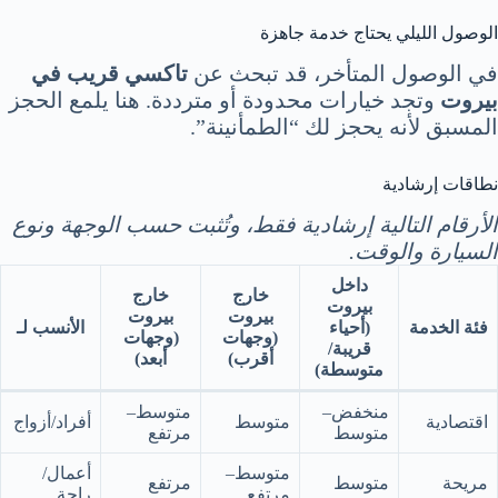
الوصول الليلي يحتاج خدمة جاهزة
في الوصول المتأخر، قد تبحث عن
تاكسي قريب في
بيروت
وتجد خيارات محدودة أو مترددة. هنا يلمع الحجز
المسبق لأنه يحجز لك “الطمأنينة”.
نطاقات إرشادية
الأرقام التالية إرشادية فقط، وتُثبت حسب الوجهة ونوع
السيارة والوقت.
داخل
خارج
خارج
بيروت
بيروت
بيروت
فئة الخدمة
(أحياء
الأنسب لـ
(وجهات
(وجهات
قريبة/
أقرب)
أبعد)
متوسطة)
منخفض–
متوسط–
اقتصادية
متوسط
أفراد/أزواج
متوسط
مرتفع
متوسط–
أعمال/
مريحة
متوسط
مرتفع
مرتفع
راحة