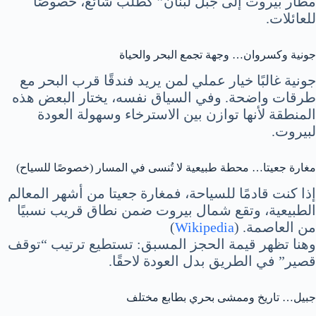
مطار بيروت إلى جبل لبنان” كطلب شائع، خصوصًا
للعائلات.
جونية وكسروان… وجهة تجمع البحر والحياة
جونية غالبًا خيار عملي لمن يريد فندقًا قرب البحر مع
طرقات واضحة. وفي السياق نفسه، يختار البعض هذه
المنطقة لأنها توازن بين الاسترخاء وسهولة العودة
لبيروت.
مغارة جعيتا… محطة طبيعية لا تُنسى في المسار (خصوصًا للسياح)
إذا كنت قادمًا للسياحة، فمغارة جعيتا من أشهر المعالم
الطبيعية، وتقع شمال بيروت ضمن نطاق قريب نسبيًا
من العاصمة. (
Wikipedia
)
وهنا تظهر قيمة الحجز المسبق: تستطيع ترتيب “توقف
قصير” في الطريق بدل العودة لاحقًا.
جبيل… تاريخ وممشى بحري بطابع مختلف