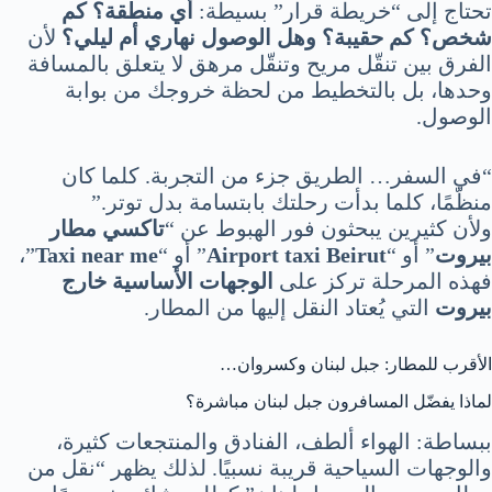
تحتاج إلى “خريطة قرار” بسيطة:
أي منطقة؟ كم
شخص؟ كم حقيبة؟ وهل الوصول نهاري أم ليلي؟
لأن
الفرق بين تنقّل مريح وتنقّل مرهق لا يتعلق بالمسافة
وحدها، بل بالتخطيط من لحظة خروجك من بوابة
الوصول.
“في السفر… الطريق جزء من التجربة. كلما كان
منظّمًا، كلما بدأت رحلتك بابتسامة بدل توتر.”
ولأن كثيرين يبحثون فور الهبوط عن “
تاكسي مطار
بيروت
” أو “
Airport taxi Beirut
” أو “
Taxi near me
”،
فهذه المرحلة تركز على
الوجهات الأساسية خارج
بيروت
التي يُعتاد النقل إليها من المطار.
الأقرب للمطار: جبل لبنان وكسروان…
لماذا يفضّل المسافرون جبل لبنان مباشرة؟
ببساطة: الهواء ألطف، الفنادق والمنتجعات كثيرة،
والوجهات السياحية قريبة نسبيًا. لذلك يظهر “نقل من