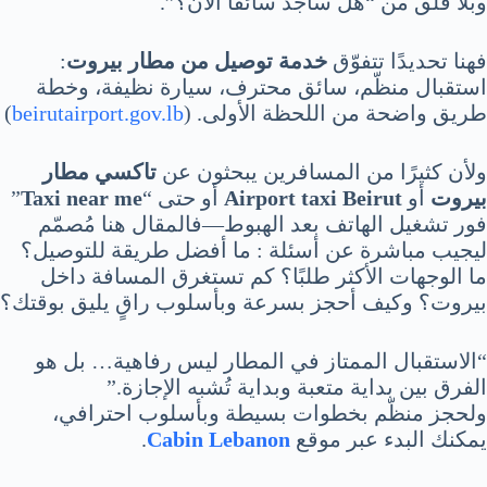
وبلا قلق من “هل سأجد سائقًا الآن؟”.
فهنا تحديدًا تتفوّق
خدمة توصيل من مطار بيروت
:
استقبال منظّم، سائق محترف، سيارة نظيفة، وخطة
طريق واضحة من اللحظة الأولى. (
beirutairport.gov.lb
)
ولأن كثيرًا من المسافرين يبحثون عن
تاكسي مطار
بيروت
أو
Airport taxi Beirut
أو حتى “
Taxi near me
”
فور تشغيل الهاتف بعد الهبوط—فالمقال هنا مُصمّم
ليجيب مباشرة عن أسئلة : ما أفضل طريقة للتوصيل؟
ما الوجهات الأكثر طلبًا؟ كم تستغرق المسافة داخل
بيروت؟ وكيف أحجز بسرعة وبأسلوب راقٍ يليق بوقتك؟
“الاستقبال الممتاز في المطار ليس رفاهية… بل هو
الفرق بين بداية متعبة وبداية تُشبه الإجازة.”
ولحجز منظّم بخطوات بسيطة وبأسلوب احترافي،
يمكنك البدء عبر موقع
Cabin Lebanon
.