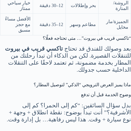
الروشة/
خيار سياحي
بحر وإطلالات
12–30 دقيقة
المنارة
ممتاز
الأفضل مساءً
الجميزة/مار
مطاعم وسهر
12–35 دقيقة
مع حجز
مخايل
مسبق
“تاكسي قريب في بيروت”… متى تحتاجه فعلًا؟
بعد وصولك للفندق قد تحتاج
تاكسي قريب في بيروت
للتنقلات القصيرة. لكن من الذكاء أن تبدأ رحلتك من
المطار بخدمة مضمونة، ثم تعتمد لاحقًا على التنقلات
الداخلية حسب جدولك.
ماذا يميز العرض الترويجي “الذكي” لتوصيل المطار؟
وضوح الخدمة قبل أن تدفع
بدل سؤال السائقين: “كم إلى الحمرا؟ كم إلى
الأشرفية؟” أنت تبدأ بوضوح: نقطة انطلاق + وجهة +
نوع سيارة + وقت. هذا ليس رفاهية… بل إدارة وقت.