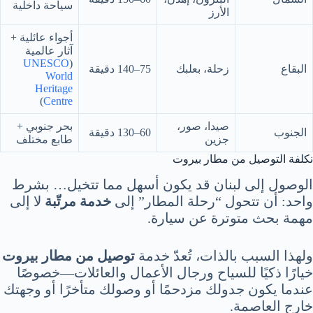
سياحة داخلية
الأرز
أجواء عائلية +
آثار عالمية
UNESCO
(
البقاع
زحلة، بعلبك
75–140 دقيقة
World
Heritage
)
Centre
صيدا، صور،
بحر جنوبي +
الجنوب
60–130 دقيقة
جزين
طابع مختلف
نكلفة التوصيل من مطار بيروت
الوصول إلى لبنان قد يكون أسهل مما تتخيل… بشرط
واحد: أن تتحول “رحلة المطار” إلى
خدمة مرتّبة
لا إلى
مهمة بحث متوترة عن سيارة.
ولهذا السبب بالذات، تُعدّ خدمة
توصيل من مطار بيروت
خيارًا ذكيًا للسياح ورجال الأعمال والعائلات—خصوصًا
عندما يكون جدولك مزدحمًا أو وصولك متأخرًا أو وجهتك
خارج العاصمة.