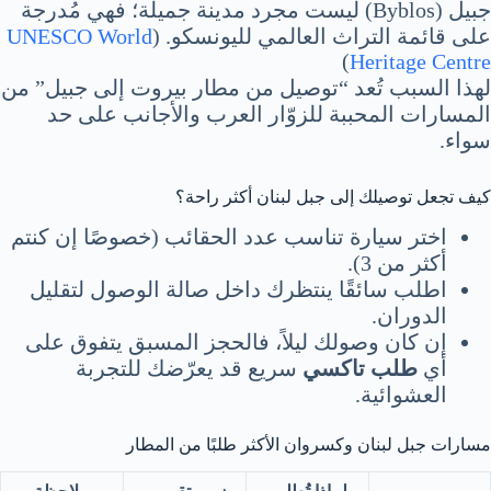
جبيل (Byblos) ليست مجرد مدينة جميلة؛ فهي مُدرجة
على قائمة التراث العالمي لليونسكو. (
UNESCO World
)
Heritage Centre
لهذا السبب تُعد “توصيل من مطار بيروت إلى جبيل” من
المسارات المحببة للزوّار العرب والأجانب على حد
سواء.
كيف تجعل توصيلك إلى جبل لبنان أكثر راحة؟
اختر سيارة تناسب عدد الحقائب (خصوصًا إن كنتم
أكثر من 3).
اطلب سائقًا ينتظرك داخل صالة الوصول لتقليل
الدوران.
إن كان وصولك ليلاً، فالحجز المسبق يتفوق على
أي
طلب تاكسي
سريع قد يعرّضك للتجربة
العشوائية.
مسارات جبل لبنان وكسروان الأكثر طلبًا من المطار