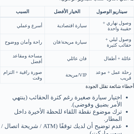
سيناريو الوصول
الخيار الأفضل
السبب
وصول نهاري +
سيارة اقتصادية
أسرع وعملي
حقيبة واحدة
وصول ليلي +
سيارة مريحة/فان
راحة وأمان ووضوح
حقائب كثيرة
مساحة ومقاعد
عائلة + أطفال
فان عائلي
أفضل
رحلة عمل + موعد
صورة راقية + التزام
VIP/مريحة
قريب
وقت
أخطاء شائعة تقلل الجودة
اختيار سيارة صغيرة رغم كثرة الحقائب (ينتهي
الأمر بضيق وفوضى).
ترك موضوع نقطة اللقاء للحظة الأخيرة داخل
المطار.
عدم توضيح أن لديك توقفًا (ATM / شريحة اتصال /
سوبرماركت).