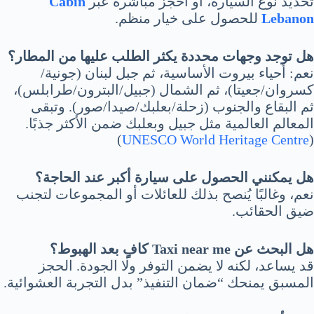
تحديد نوع السيارة، أو احجز مباشرة عبر
Cabin
Lebanon
للحصول على خيار منظم.
هل توجد وجهات محددة يكثر الطلب عليها من المطار؟
نعم: أحياء بيروت الأساسية، ثم جبل لبنان (جونية/
كسروان/جعيتا)، ثم الشمال (جبيل/البترون/طرابلس)،
ثم البقاع والجنوب (زحلة/بعلبك/صيدا/صور). وتبقى
المعالم العالمية مثل جبيل وبعلبك ضمن الأكثر جذبًا.
)
UNESCO World Heritage Centre
(
هل يمكنني الحصول على سيارة أكبر عند الحاجة؟
نعم، وغالبًا يُنصح بذلك للعائلات أو المجموعات لتجنب
ضيق الحقائب.
هل البحث عن Taxi near me كافٍ بعد الهبوط؟
قد يساعد، لكنه لا يضمن التوفر ولا الجودة. الحجز
المسبق يمنحك “ضمان التنفيذ” بدل التجربة العشوائية.