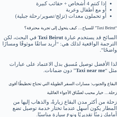
إذا كنتم 4 أشخاص + حقائب كبيرة
أو مع أطفال وعربة
أو تحملون معدات (تزلج/تصوير/رحلة جبلية)
“Taxi Beirut” للسياح… كيف يتحول إلى تجربة محترفة؟
السائح قد يستخدم عبارة
Taxi Beirut
في البحث، لكن
الترجمة الواقعية لذلك هي: “أريد سائقًا موثوقًا ومسارًا
واضحًا”.
لذا الأفضل توصيل مُسبق بدل الاعتماد على عبارات
مثل “
Taxi near me
” دون ضمانات.
البقاع والجنوب: مسارات السفر الطويلة التي تحتاج تخطيطًا أقوى
زحلة… خيار محبب لعشّاق الأجواء العائلية
زحلة من أكثر مدن البقاع زيارةً، والذهاب إليها من
المطار يكون أسهل عندما تختار خدمة توصيل تضع
أمامك زمنًا تقديريًا ونوع سيارة مناسبًا.