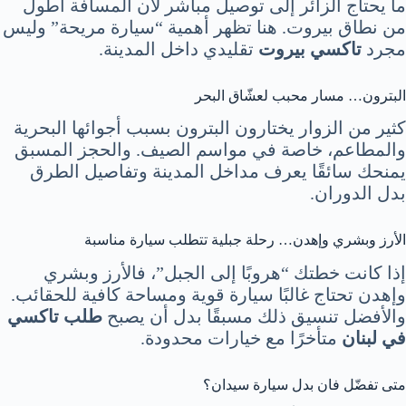
ما يحتاج الزائر إلى توصيل مباشر لأن المسافة أطول
من نطاق بيروت. هنا تظهر أهمية “سيارة مريحة” وليس
مجرد
تاكسي بيروت
تقليدي داخل المدينة.
البترون… مسار محبب لعشّاق البحر
كثير من الزوار يختارون البترون بسبب أجوائها البحرية
والمطاعم، خاصة في مواسم الصيف. والحجز المسبق
يمنحك سائقًا يعرف مداخل المدينة وتفاصيل الطرق
بدل الدوران.
الأرز وبشري وإهدن… رحلة جبلية تتطلب سيارة مناسبة
إذا كانت خطتك “هروبًا إلى الجبل”، فالأرز وبشري
وإهدن تحتاج غالبًا سيارة قوية ومساحة كافية للحقائب.
والأفضل تنسيق ذلك مسبقًا بدل أن يصبح
طلب تاكسي
في لبنان
متأخرًا مع خيارات محدودة.
متى تفضّل فان بدل سيارة سيدان؟