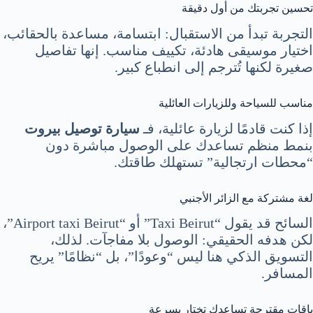
تحسين تجربتك من أول دقيقة
التجربة تبدأ من الاستقبال: ابتسامة، مساعدة بالحقائب،
اختيار موسيقى هادئة، تكييف مناسب. إنها تفاصيل
صغيرة لكنها تُترجم إلى انطباع كبير.
مناسب للسياحة وللزيارات العائلية
إذا كنت قادمًا لزيارة عائلية، فـ
سيارة توصيل بيروت
بنمط منظم تساعدك على الوصول مباشرة دون
“محطات ارتجالية” تستهلك طاقتك.
لغة مشتركة مع الزائر الأجنبي
السائح قد يقول “Taxi Beirut” أو “Airport taxi Beirut”،
لكن هدفه الحقيقي: الوصول بلا مفاجآت. لذلك،
التسويق الذكي هنا ليس “وعودًا”، بل “نظامًا” يريح
المسافر.
باقات مقترحة تساعدك تختار بسرعة