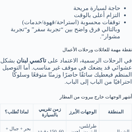
حاجة لسيارة مريحة
التزام أعلى بالوقت
توقفات محسوبة (استراحة/قهوة/خدمات)
وبالتالي فرق واضح بين “تجربة سفر” و“تجربة
مشوار”.
نقطة مهمة للعائلات ورحلات الأعمال
في الرحلات الرسمية، الاعتماد على
تاكسي لبنان
بشكل
عشوائي قد يضعك في موقف غير مناسب. أما التوصيل
المنظم فيعطيك سائقًا حاضرًا وزمنًا متوقعًا وسلوكًا
احترافيًا من الباب إلى الباب.
أشهر الوجهات خارج بيروت من المطار
زمن تقريبي
المنطقة
الوجهات الأبرز
لماذا تُطلب؟
بالسيارة
طرابلس،
بحر + جبال +
الشمال
البترون، إهدن،
60–150 دقيقة