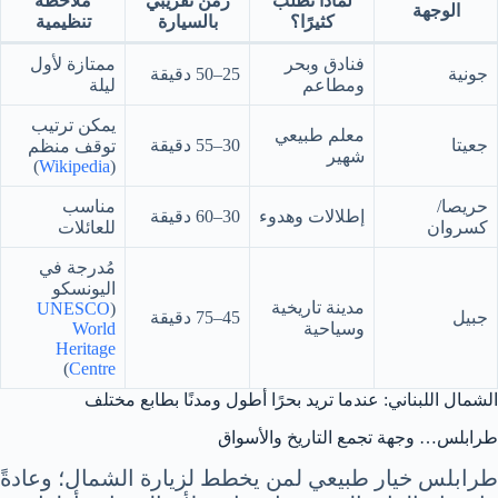
لماذا تُطلب
زمن تقريبي
ملاحظة
الوجهة
كثيرًا؟
بالسيارة
تنظيمية
فنادق وبحر
ممتازة لأول
جونية
25–50 دقيقة
ومطاعم
ليلة
يمكن ترتيب
معلم طبيعي
جعيتا
30–55 دقيقة
توقف منظم
شهير
)
Wikipedia
(
حريصا/
مناسب
إطلالات وهدوء
30–60 دقيقة
كسروان
للعائلات
مُدرجة في
اليونسكو
مدينة تاريخية
UNESCO
(
جبيل
45–75 دقيقة
وسياحية
World
Heritage
)
Centre
الشمال اللبناني: عندما تريد بحرًا أطول ومدنًا بطابع مختلف
طرابلس… وجهة تجمع التاريخ والأسواق
طرابلس خيار طبيعي لمن يخطط لزيارة الشمال؛ وعادةً