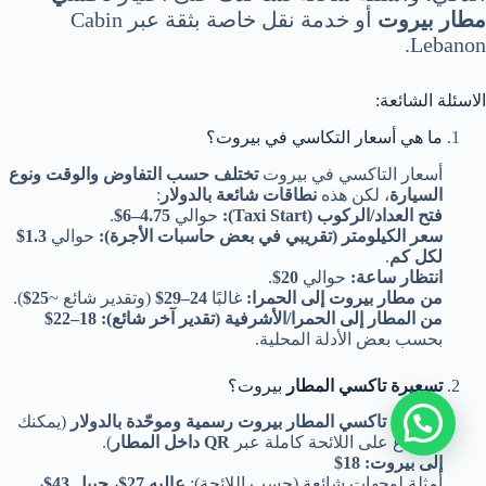
مطار بيروت
أو خدمة نقل خاصة بثقة عبر Cabin
Lebanon.
الاسئلة الشائعة:
ما هي أسعار التكاسي في بيروت؟
أسعار التاكسي في بيروت
تختلف حسب التفاوض والوقت ونوع
السيارة
، لكن هذه
نطاقات شائعة بالدولار
:
فتح العداد/الركوب (Taxi Start):
حوالي
4.75–6$
.
سعر الكيلومتر (تقريبي في بعض حاسبات الأجرة):
حوالي
1.3$
لكل كم
.
انتظار ساعة:
حوالي
20$
.
من مطار بيروت إلى الحمرا:
غالبًا
24–29$
(وتقدير شائع ~
25$
).
من المطار إلى الحمرا/الأشرفية (تقدير آخر شائع):
18–22$
بحسب بعض الأدلة المحلية.
تسعيرة تاكسي المطار
بيروت؟
تسعيرة تاكسي المطار
بيروت
رسمية وموحّدة بالدولار
(يمكنك
الاطلاع على اللائحة كاملة عبر
QR داخل المطار
).
إلى بيروت:
18$
أمثلة لوجهات شائعة (حسب اللائحة):
عاليه 27$، جبيل 43$،