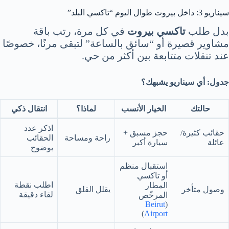
سيناريو 3: داخل بيروت طوال اليوم “تاكسي البلد”
بدل طلب
تاكسي بيروت
في كل مرة، رتب باقة
مشاوير قصيرة أو “سائق بالساعة” لتبقى مرنًا، خصوصًا
عند تنقلات متتابعة بين أكثر من حي.
جدول: أي سيناريو يشبهك؟
حالتك
الخيار الأنسب
لماذا؟
انتقال ذكي
اذكر عدد
حقائب كثيرة/
حجز مسبق +
راحة ومساحة
الحقائب
عائلة
سيارة أكبر
بوضوح
استقبال منظم
أو تاكسي
اطلب نقطة
المطار
وصول متأخر
يقلل القلق
لقاء دقيقة
المرخّص
Beirut
(
)
Airport