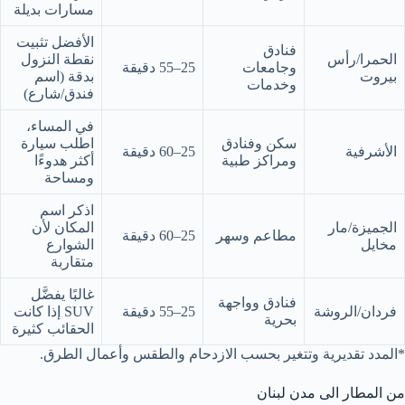
مسارات بديلة
الأفضل تثبيت
فنادق
الحمرا/رأس
نقطة النزول
وجامعات
25–55 دقيقة
بيروت
بدقة (اسم
وخدمات
فندق/شارع)
في المساء،
سكن وفنادق
اطلب سيارة
الأشرفية
25–60 دقيقة
ومراكز طبية
أكثر هدوءًا
ومساحة
اذكر اسم
الجميزة/مار
المكان لأن
مطاعم وسهر
25–60 دقيقة
مخايل
الشوارع
متقاربة
غالبًا يفضَّل
فنادق وواجهة
فردان/الروشة
25–55 دقيقة
SUV إذا كانت
بحرية
الحقائب كثيرة
*المدد تقديرية وتتغير بحسب الازدحام والطقس وأعمال الطرق.
من المطار الى مدن لبنان