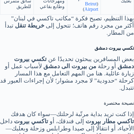
بعلبك
ومهرجانات
سائق متمرس
Beirut
(
وطابع بقاعي
للطريق
)
Airport
بهذا التنظيم، تصبح فكرة “مكاتب تاكسي في لبنان”
أكثر من مجرد رقم هاتف؛ تتحول إلى
خريطة تنقل
تبدأ
من المطار.
تكسي بيروت دمشق
بعض المسافرين يبحثون تحديدًا عن
تكسي بيروت
دمشق
أو رحلة
من بيروت الى دمشق
لأسباب عمل أو
زيارة عائلية. هنا من المهم التعامل مع هذا المسار
كرحلة “حدودية” لا مجرد مشوار؛ لأن إجراءات العبور قد
تتبدل.
نصيحة مختصرة
إذا كنت تريد بداية مرتّبة لرحلتك—سواء كان هدفك
تاكسي مطار بيروت
إلى فندقك، أو
تاكسي بيروت
داخل
الأحياء، أو انتقالًا إلى صيدا وطرابلس وزحلة وبعلبك—