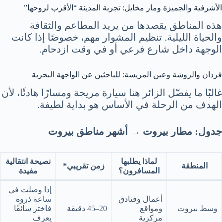
الأشرفية والجميزة ومار مخايل: تجربة المدينة “الأقرب لروحها”
هذه المناطق يقصدها من يريد المطاعم والثقافة
والحياة الليلية. تنظيم المشوار مهم، خصوصًا إذا كانت
الوجهة داخل شارع فرعي أو في وقت ازدحام.
فردان والروشة وعين المريسة: للباحثين عن الواجهة البحرية
غالبًا ما يفضّل الزائر هنا سيارة مريحة ومسارًا هادئًا، لأن
الهدف من الرحلة في الأساس هو بداية لطيفة.
جدول: مطار بيروت → أشهر مناطق بيروت
لماذا يطلبها
نصيحة انتقالية
المنطقة
زمن تقريبي*
المسافرون؟
مفيدة
إذا وصلت في
أعمال وفنادق
ساعة ذروة
وسط بيروت
ومواقع
20–45 دقيقة
فاختر سائقًا
مركزية
يعرف