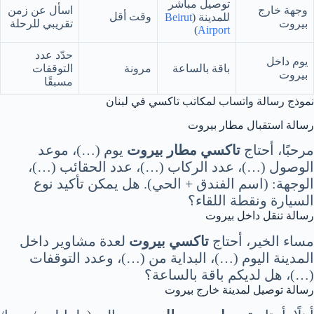
توصيل مباشر
وجهة خارج
اسأل عن زمن
وقت أقل
للمدينة (
Beirut
بيروت
تقريبي للرحلة
)
Airport
حدّد عدد
يوم داخل
باقة بالساعة
مرونة
التوقفات
بيروت
مسبقًا
نموذج رسالة واتساب لمكاتب تاكسي في لبنان
رسالة استقبال مطار بيروت
مرحبًا، أحتاج
تاكسي مطار بيروت
يوم (…)، موعد
الوصول (…)، عدد الركاب (…)، عدد الحقائب (…)،
الوجهة: (اسم الفندق + الحي). هل يمكن تأكيد نوع
السيارة ونقطة اللقاء؟
رسالة تنقل داخل بيروت
مساء الخير، أحتاج
تاكسي بيروت
لعدة مشاوير داخل
المدينة اليوم (…)، البداية من (…)، وعدد التوقفات
(…)، هل لديكم باقة بالساعة؟
رسالة توصيل لمدينة خارج بيروت