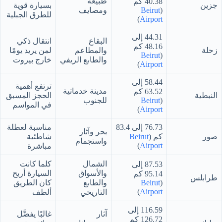
طبيعة
40.38 كم
جزين
بسيارة قوية
(
Beirut
ومصايف
للطرق الجبلية
)
Airport
44.31 إلى
البقاع
انتقال ذكي
48.16 كم
زحلة
والمطاعم
لمن يريد يومًا
Beirut
(
والطابع الريفي
خارج بيروت
)
Airport
58.44 إلى
ترتفع أهمية
مدينة خدماتية
63.52 كم
النبطية
الحجز المسبق
(
Beirut
للجنوب
في المواسم
)
Airport
76.73 إلى 83.4
مناسبة لعطلة
بحر وآثار
صور
كم (
Beirut
شاطئية
واستجمام
)
Airport
مباشرة
الشمال
كلما كانت
87.53 إلى
والأسواق
السيارة أريح
95.14 كم
طرابلس
(
Beirut
والطابع
كان الطريق
)
Airport
التاريخي
ألطف
116.59 إلى
آثار
غالبًا يفضَّل
126.72 كم