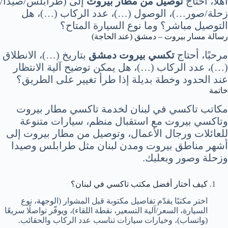
أهلًا، أحتاج
توصيل من مطار بيروت
إلى (طرابلس/صيدا/
زحلة/صور…)، الوصول (…)، عدد الركاب (…)، هل
التوصيل مباشر؟ وما نوع السيارة المتاح؟
رسالة مسار بيروت – دمشق (عند الحاجة)
مرحبًا، أحتاج
تكسي بيروت دمشق
بتاريخ (…)، الانطلاق
(…)، عدد الركاب (…)، هل يمكن توضيح آلية الانتظار
عند الحدود وخطة بديلة إذا طرأ تغيير على الطريق؟
خاتمة
مكاتب تاكسي في لبنان لخدمة تاكسي مطار بيروت
وتاكسي بيروت مع استقبال منظم، سيارات متنوعة
للعائلات ورجال الأعمال، وتوصيل من مطار بيروت إلى
أشهر مناطق بيروت ومدن لبنان مثل طرابلس وصيدا
وزحلة وصور وبعلبك.
كيف أختار أفضل مكتب تاكسي في لبنان؟
اختر مكتبًا يقدّم تفاصيل مكتوبة قبل المشوار (الوجهة، نوع
السيارة، السعر/آلية التسعير، نقطة اللقاء)، ويوفّر تواصلًا سريعًا
(واتساب)، وخيارات سيارات تناسب عدد الركاب والحقائب.