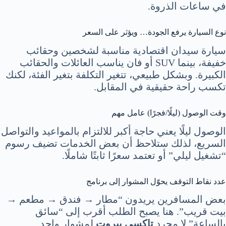
في ساعات الذروة.
نوع السيارة يرفع الجودة… ويؤثر على السعر
سيارة سيدان اقتصادية مناسبة لشخصين وحقائب
خفيفة، بينما SUV أو فان يناسب العائلات والحقائب
الكبيرة. وبشكل طبيعي، تتغير التكلفة بتغير الفئة، لكنك
تكسب راحة حقيقية في المقابل.
وقت الوصول (ليلًا/فجرًا) عامل مهم
الوصول ليلًا يعني حاجة أكبر للالتزام بالمواعيد والتواصل
السريع، لذلك ستلاحظ أن بعض الخدمات تضيف رسوم
“تشغيل ليلي” أو تعتمد سعرًا ثابتًا شاملًا.
عدد نقاط التوقف يحوّل المشوار إلى برنامج
بعض المسافرين يريدون “مطار → فندق → مطعم →
بيت قريب”. هنا يصبح الطلب أقرب إلى “سائق
بالساعة” لا مجرد
تاكسي بيروت
لمشوار واحد.