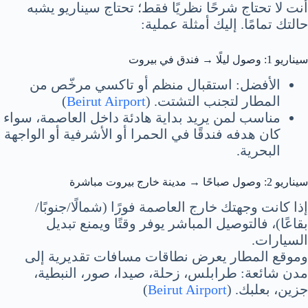
أنت لا تحتاج شرحًا نظريًا فقط؛ تحتاج سيناريو يشبه
حالتك تمامًا. إليك أمثلة عملية:
سيناريو 1: وصول ليلًا → فندق في بيروت
الأفضل: استقبال منظم أو تاكسي مرخّص من
المطار لتجنب التشتت. (
Beirut Airport
)
مناسب لمن يريد بداية هادئة داخل العاصمة، سواء
كان هدفه فندقًا في الحمرا أو الأشرفية أو الواجهة
البحرية.
سيناريو 2: وصول صباحًا → مدينة خارج بيروت مباشرة
إذا كانت وجهتك خارج العاصمة فورًا (شمالًا/جنوبًا/
بقاعًا)، فالتوصيل المباشر يوفر وقتًا ويمنع تبديل
السيارات.
وموقع المطار يعرض نطاقات مسافات تقديرية إلى
مدن شائعة: طرابلس، زحلة، صيدا، صور، النبطية،
جزين، بعلبك. (
Beirut Airport
)