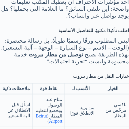
أحد مؤشرات الاحتراف أن يعطيك المكتب تعليمات
واضحة: أين تلتقي السائق؟ ما العلامة التي يحملها؟ هل
يوجد تواصل عبر واتساب؟.
اطلب تأكيدًا مكتوبًا للتفاصيل الأساسية
ليس المطلوب ورقًا رسميًا طويلًا، بل رسالة مختصرة:
(الوقت – الاسم – نوع السيارة – الوجهة – آلية التسعير).
بهذه الطريقة يصبح
توصيل من مطار بيروت
خدمة
محسومة وليست “تجربة احتمالات”.
خيارات النقل من مطار بيروت
الخيار
الأنسب لـ
نقاط قوة
ملاحظات ذكية
متاح عند
تاكسي
اسأل قبل
الوصول
من يريد
مرخّص من
الانطلاق عن
ويخضع لتنظيم
الانطلاق فورًا
المطار
آلية التسعير
المطار (
Beirut
)
Airport