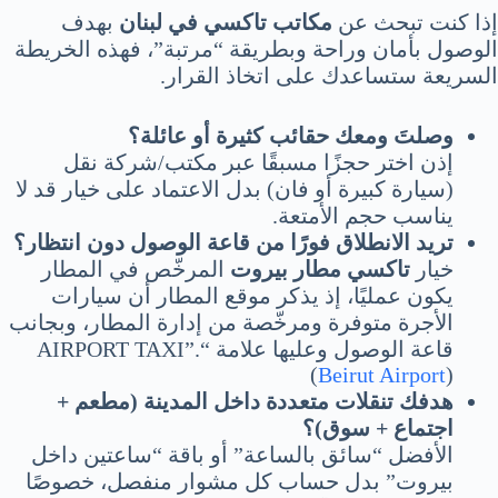
إذا كنت تبحث عن
مكاتب تاكسي في لبنان
بهدف
الوصول بأمان وراحة وبطريقة “مرتبة”، فهذه الخريطة
السريعة ستساعدك على اتخاذ القرار.
وصلتَ ومعك حقائب كثيرة أو عائلة؟
إذن اختر حجزًا مسبقًا عبر مكتب/شركة نقل
(سيارة كبيرة أو فان) بدل الاعتماد على خيار قد لا
يناسب حجم الأمتعة.
تريد الانطلاق فورًا من قاعة الوصول دون انتظار؟
خيار
تاكسي مطار بيروت
المرخّص في المطار
يكون عمليًا، إذ يذكر موقع المطار أن سيارات
الأجرة متوفرة ومرخّصة من إدارة المطار، وبجانب
قاعة الوصول وعليها علامة “AIRPORT TAXI”.
(
Beirut Airport
)
هدفك تنقلات متعددة داخل المدينة (مطعم +
اجتماع + سوق)؟
الأفضل “سائق بالساعة” أو باقة “ساعتين داخل
بيروت” بدل حساب كل مشوار منفصل، خصوصًا