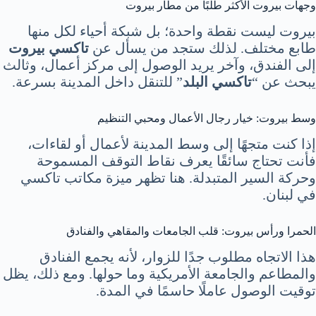
وجهات بيروت الأكثر طلبًا من مطار بيروت
بيروت ليست نقطة واحدة؛ بل شبكة أحياء لكل منها
طابع مختلف. لذلك ستجد من يسأل عن
تاكسي بيروت
إلى الفندق، وآخر يريد الوصول إلى مركز أعمال، وثالث
يبحث عن “
تاكسي البلد
” للتنقل داخل المدينة بسرعة.
وسط بيروت: خيار رجال الأعمال ومحبي التنظيم
إذا كنت متجهًا إلى وسط المدينة لأعمال أو لقاءات،
فأنت تحتاج سائقًا يعرف نقاط التوقف المسموحة
وحركة السير المتبدلة. هنا تظهر ميزة مكاتب تاكسي
في لبنان.
الحمرا ورأس بيروت: قلب الجامعات والمقاهي والفنادق
هذا الاتجاه مطلوب جدًا للزوار، لأنه يجمع الفنادق
والمطاعم والجامعة الأمريكية وما حولها. ومع ذلك، يظل
توقيت الوصول عاملًا حاسمًا في المدة.