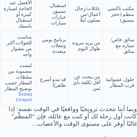
الأفضل عند
استقبال،
مكتب تاكسي
عائلات/رجال
الحاجة لسيارة
تنسيق،
منظم (حجز
أعمال/من
كبيرة أو
خيارات
مسبق)
يصلون ليلًا
استقبال
سيارات
باسمك
مناسب
سائق خاص/
برنامج يومي
من يريد مرونة
للجولات أكثر
سيارة مع
وتنقلات
طوال اليوم
من مشوار
سائق
متعددة
واحد
ليست
مضمونة من
من يبحث عن
سلطات
حلول عشوائية
قد تبدو أسرع
أقل تكلفة بأي
المطار حسب
قرب المطار
ظاهريًا
ثمن
توضيح المطار
Beirut
(
)
Airport
وبما أننا نتحدث ترويجيًا وواقعيًا في الوقت نفسه: إذا
كانت أول رحلة لك أو كنت مع عائلة، فإن “المنظّم”
غالبًا أوفر على مستوى الوقت والأعصاب…