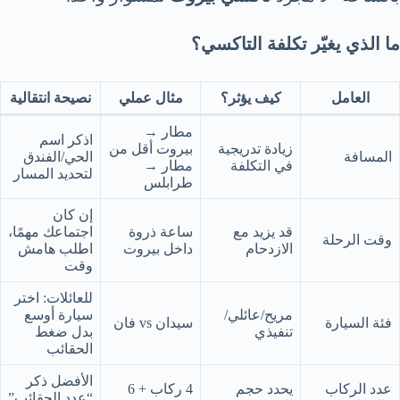
ما الذي يغيّر تكلفة التاكسي؟
العامل
كيف يؤثر؟
مثال عملي
نصيحة انتقالية
مطار →
اذكر اسم
زيادة تدريجية
بيروت أقل من
المسافة
الحي/الفندق
في التكلفة
مطار →
لتحديد المسار
طرابلس
إن كان
قد يزيد مع
ساعة ذروة
اجتماعك مهمًا،
وقت الرحلة
الازدحام
داخل بيروت
اطلب هامش
وقت
للعائلات: اختر
مريح/عائلي/
سيارة أوسع
فئة السيارة
سيدان vs فان
تنفيذي
بدل ضغط
الحقائب
الأفضل ذكر
عدد الركاب
يحدد حجم
4 ركاب + 6
“عدد الحقائب”