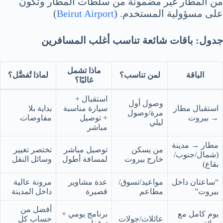
من المطار غير مضمونة من سلطات المطار وتكون
على مسؤولية المستخدم. (
Beirut Airport
)
جدول: باقات شائعة تناسب أغلب المسافرين
ماذا تشمل
الباقة
لمن تناسب؟
لماذا تُفضَّل؟
غالبًا؟
استقبال +
وصول أول
استقبال مطار
سيارة مناسبة
بداية بلا
مرة/وصول
→ بيروت
+ توصيل
مفاوضات
ليلي
مباشر
مطار → مدينة
من يسكن
توصيل مباشر
تختصر تغيير
(شمال/جنوب/
خارج بيروت
لمسافة أطول
وسائل النقل
بقاع)
“ساعتان داخل
مواعيد/تسوق/
عدة مشاوير
مرونة عالية
بيروت”
مطاعم
قصيرة
داخل المدينة
أفضل من
يوم كامل مع
برنامج يومي +
عائلات/جولات
حساب كل